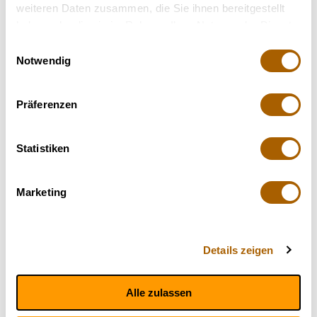
weiteren Daten zusammen, die Sie ihnen bereitgestellt
haben oder die sie im Rahmen Ihrer Nutzung der Dienste
Erstrezept/ Folgerezept
gesammelt haben.
Einwilligungsauswahl
€ 22.50
Notwendig
Präferenzen
Gespräch anfragen
100% diskret
Statistiken
erfahrenes Experten-Ärzteteam
Videosprechstunde in
Marketing
deutsch/englisch/arabisch möglich
inkl. beliebter Mary Jane Whatsapp Support
Details zeigen
Alle zulassen