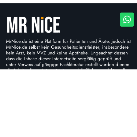
MrNice.de ist eine Plattform für Patienten und Ärzte, jedoch ist
MrNice.de selbst kein Gesundheitsdienstleister, insbesondere
kein Arzt, kein MVZ und keine Apotheke. Ungeachtet dessen
dass die Inhalte dieser Internetseite sorgfältig geprüft und
unter Verweis auf gängige Fachliteratur erstellt wurden dienen
die Inhalte dieser Internetseite ausschließlich zu redaktionellen
Zwecken und stellen keinesfalls medizinische
Fachinformationen dar. DIE TELEMEDIZINISCHE
BEHANDLUNG ÜBER UNSERE PLATTFORM IST NUR FÜR
PATIENTEN GEEIGNET, BEI DENEN SIE INDIVIDUELL DURCH
EINEN ARZT ALS ANGEMESSEN ERACHTET WIRD. Eine
Fernbehandlung ist ausschließlich zulässig, wenn nach
allgemein anerkannten fachlichen Standards kein persönlicher
ärztlicher Kontakt erforderlich ist. Die Entscheidung über die
Ausstellung eines Rezepts erfolgt ausschließlich nach
individueller ärztlicher Prüfung und liegt allein beim
behandelnden Arzt.