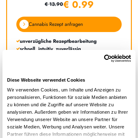
€ 0.99
€ 13.90
Cannabis Rezept anfragen
unverzügliche Rezeptbearbeitung
schnell, intuitiv, zuverlässig
europäisches Ärzteteam
inkl. beliebter Mary Jane Whatsapp Support
Diese Webseite verwendet Cookies
*Folgerezepte für 13,90€
Wir verwenden Cookies, um Inhalte und Anzeigen zu
personalisieren, Funktionen für soziale Medien anbieten
zu können und die Zugriffe auf unsere Website zu
analysieren. Außerdem geben wir Informationen zu Ihrer
Verwendung unserer Website an unsere Partner für
-
soziale Medien, Werbung und Analysen weiter. Unsere
Online Arztgespräch
Partner führen diese Informationen möglicherweise mit