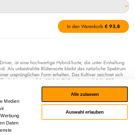
In den Warenkorb
€
93.8
Driver, ist eine hochwertige Hybrid-Sorte, die unter Einhaltung
rd. Als unbestrahlte Blütensorte bleibt das natürliche Spektrum
seiner ursprünglichen Form erhalten. Das Kultivar zeichnet sich
ffgehalt von ungefähr 22,0 % THC und etwa 1,0 % CBD aus.
sich als eine besonders vielschichtige, süß-würzige und
Alle zulassen
von Citrus verschmilzt perfekt mit einer verlockenden Süße,
le Medien
zigen Nuancen. Getragen und tiefgründig abgerundet wird
ir
es, erdiges Fundament sowie eine charakterstarke Diesel-Note.
Auswahl erlauben
, Werbung
ewährte Terpenstruktur getragen, die sich primär aus dem
ren Daten
nten Hauptterpene Limonen, Beta-Caryophyllen und Myrcen
ienste