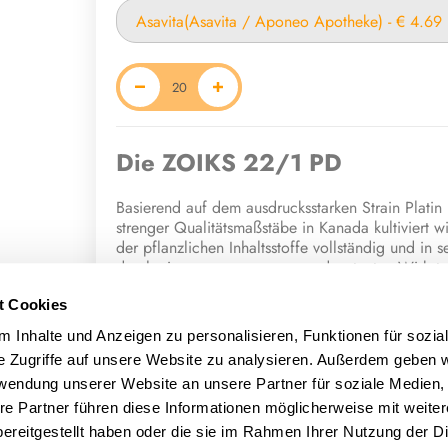
Die ZOIKS 22/1 PD
Basierend auf dem ausdrucksstarken Strain Platin 
strenger Qualitätsmaßstäbe in Kanada kultiviert wi
der pflanzlichen Inhaltsstoffe vollständig und in 
durch einen ausgewogenen und potenten Wirksto
Das sensorische Profil dieser Genetik präsentiert 
t Cookies
harmonische Kombination: Die spritzige Vitalität 
 Inhalte und Anzeigen zu personalisieren, Funktionen für sozia
pikanten würzebetonten Akzenten und feinen hol
e Zugriffe auf unsere Website zu analysieren. Außerdem geben w
dieses reiche Geschmackserlebnis durch ein solid
rwendung unserer Website an unsere Partner für soziale Medien
Das phytochemische Fundament wird durch eine b
re Partner führen diese Informationen möglicherweise mit weite
präzise abgestimmten Zusammenspiel der domina
ereitgestellt haben oder die sie im Rahmen Ihrer Nutzung der D
(Beta-Myrcen) zusammensetzt.