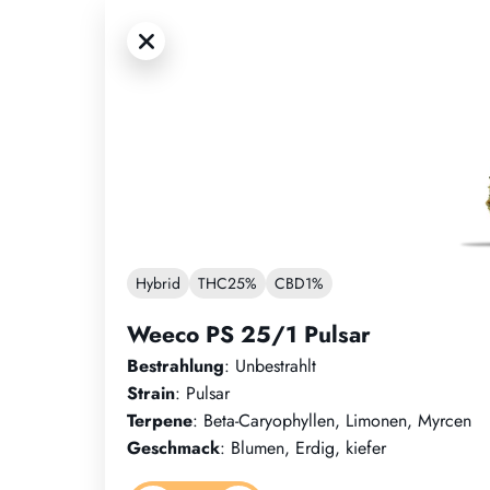
Hybrid
THC
25%
CBD
1%
Weeco PS 25/1 Pulsar
Bestrahlung
: Unbestrahlt
Strain
: Pulsar
Terpene
: Beta-Caryophyllen, Limonen, Myrcen
Geschmack
: Blumen, Erdig, kiefer