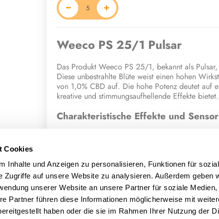
Weeco PS 25/1 Pulsar
Das Produkt Weeco PS 25/1, bekannt als Pulsar, i
Diese unbestrahlte Blüte weist einen hohen Wirk
von 1,0% CBD auf. Die hohe Potenz deutet auf ein
kreative und stimmungsaufhellende Effekte bietet.
Charakteristische Effekte und Sensor
Konsumenten, die Pulsar angewendet haben, beric
Wirkung. Die Blüte soll energetisch wirken, ein 
t Cookies
Konzentration (fokussiert) und Kreativität steiger
als eine würzige und erdige Mischung beschriebe
 Inhalte und Anzeigen zu personalisieren, Funktionen für sozia
Kräutern.
e Zugriffe auf unsere Website zu analysieren. Außerdem geben w
rwendung unserer Website an unsere Partner für soziale Medien
Terpene und potenzielle medizinisc
re Partner führen diese Informationen möglicherweise mit weite
ereitgestellt haben oder die sie im Rahmen Ihrer Nutzung der D
Die spezifischen Eigenschaften und die berichtete