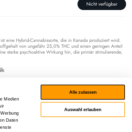
Nicht verfügbar
st eine Hybrid-Cannabissorte, die in Kanada produziert wird.
stoffgehalt von ungefähr 25,0% THC und einen geringen Anteil
e starke psychoaktive Wirkung hin, die primär stimulierende,
ik
hten von einer stark zerebralen, anregenden und positiven
glückliches und euphorisches Gefühl hervorrufen, die
Alle zulassen
n sowie die Geselligkeit verbessern. Das sensorische Erlebnis wird
n, mit Noten von Kiefer, Blumen, Erdigkeit, Würzigkeit und
le Medien
ir
Auswahl erlauben
, Werbung
he Wirkung
ren Daten
ienste
n Effekte dieses Strains sind eng mit seinem Terpenprofil