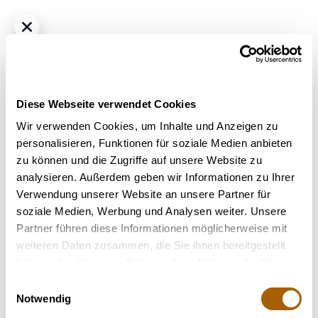
Diese Webseite verwendet Cookies
Wir verwenden Cookies, um Inhalte und Anzeigen zu
personalisieren, Funktionen für soziale Medien anbieten
zu können und die Zugriffe auf unsere Website zu
Hybrid - Sativa dominant
THC
30%
CBD
0.1%
analysieren. Außerdem geben wir Informationen zu Ihrer
TYSON 2.0 30/1 Haymaker Haze
Verwendung unserer Website an unsere Partner für
Bestrahlung
: Unbestrahlt
soziale Medien, Werbung und Analysen weiter. Unsere
Strain
: Haymaker Haze
Partner führen diese Informationen möglicherweise mit
Geschmack
: Erdig, Würzig
weiteren Daten zusammen, die Sie ihnen bereitgestellt
Hilft bei
: Stress, Appetitmangel, Chronische Schmerzen
haben oder die sie im Rahmen Ihrer Nutzung der Dienste
Terpene
: Terpinolen, Ocimen, Myrcen
gesammelt haben.
Einwilligungsauswahl
Notwendig
Nicht verfügbar