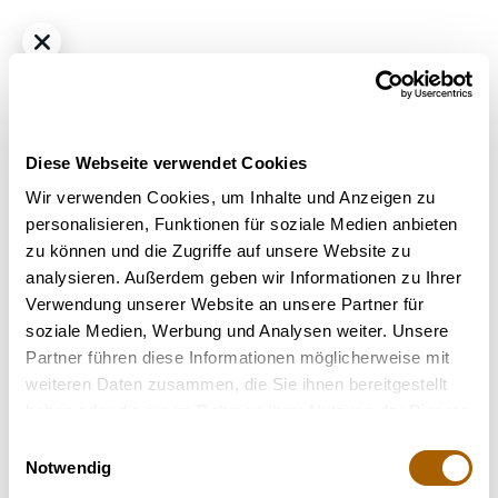
Diese Webseite verwendet Cookies
Wir verwenden Cookies, um Inhalte und Anzeigen zu
personalisieren, Funktionen für soziale Medien anbieten
zu können und die Zugriffe auf unsere Website zu
Hybrid - Sativa dominant
THC
50%
CBD
1%
analysieren. Außerdem geben wir Informationen zu Ihrer
TRUU 50:01 Gorilla Zkittlez
Verwendung unserer Website an unsere Partner für
€ 4.90
/ ml
soziale Medien, Werbung und Analysen weiter. Unsere
Partner führen diese Informationen möglicherweise mit
weiteren Daten zusammen, die Sie ihnen bereitgestellt
haben oder die sie im Rahmen Ihrer Nutzung der Dienste
gesammelt haben.
Einwilligungsauswahl
30 Ml
60 Ml
90 Ml
Notwendig