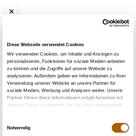
Diese Webseite verwendet Cookies
Wir verwenden Cookies, um Inhalte und Anzeigen zu
personalisieren, Funktionen für soziale Medien anbieten
zu können und die Zugriffe auf unsere Website zu
Hybrid - Sativa dominant
THC
22.4%
CBD
1%
analysieren. Außerdem geben wir Informationen zu Ihrer
Together Pharma KH 21/1 Karel's Haze
Verwendung unserer Website an unsere Partner für
Bestrahlung
: Unbestrahlt
soziale Medien, Werbung und Analysen weiter. Unsere
Strain
: Karel's Haze
Partner führen diese Informationen möglicherweise mit
Terpene
: Beta-Caryophyllen, Beta-Myrcen, Limonen,
weiteren Daten zusammen, die Sie ihnen bereitgestellt
Linalool, Nerolidol
haben oder die sie im Rahmen Ihrer Nutzung der Dienste
Geschmack
: Citrus, Würzig, Süß
gesammelt haben.
Einwilligungsauswahl
Hilft bei
: Stress, Depressionen, Müdigkeit, Migräne,
Notwendig
Chronische Schmerzen