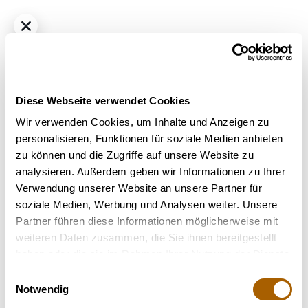
Diese Webseite verwendet Cookies
Wir verwenden Cookies, um Inhalte und Anzeigen zu
personalisieren, Funktionen für soziale Medien anbieten
zu können und die Zugriffe auf unsere Website zu
Hybrid
THC
1%
CBD
25%
analysieren. Außerdem geben wir Informationen zu Ihrer
Somai 25:1 Cannabisextrakt
Verwendung unserer Website an unsere Partner für
Bestrahlung
: Unbestrahlt
soziale Medien, Werbung und Analysen weiter. Unsere
Strain
: Mac 22
Partner führen diese Informationen möglicherweise mit
Terpene
: Beta-Caryophyllen, Limonen
weiteren Daten zusammen, die Sie ihnen bereitgestellt
Hilft bei
: Stress, Chronische Schmerzen
haben oder die sie im Rahmen Ihrer Nutzung der Dienste
gesammelt haben.
Einwilligungsauswahl
30 Ml
60 Ml
90 Ml
Notwendig