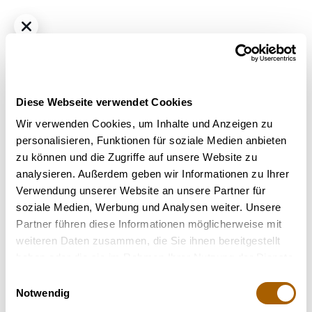
Diese Webseite verwendet Cookies
Wir verwenden Cookies, um Inhalte und Anzeigen zu
personalisieren, Funktionen für soziale Medien anbieten
zu können und die Zugriffe auf unsere Website zu
Hybrid
THC
27%
CBD
1%
analysieren. Außerdem geben wir Informationen zu Ihrer
Slouu 27/1 CDO Chem Dawg OG
Verwendung unserer Website an unsere Partner für
Bestrahlung
: nicht bestrahlt
soziale Medien, Werbung und Analysen weiter. Unsere
Strain
: Chem Dawg OG
Partner führen diese Informationen möglicherweise mit
weiteren Daten zusammen, die Sie ihnen bereitgestellt
Nicht verfügbar
haben oder die sie im Rahmen Ihrer Nutzung der Dienste
gesammelt haben.
Einwilligungsauswahl
Notwendig
Terpene