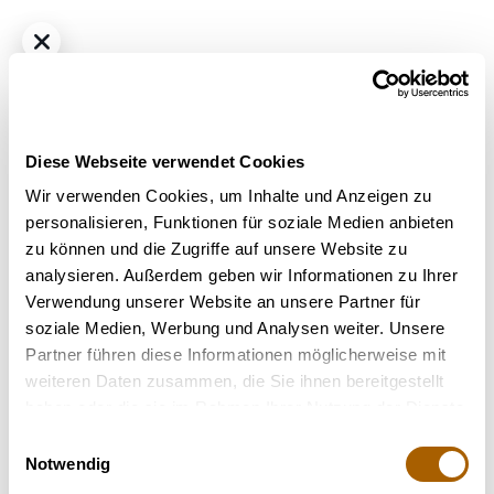
Diese Webseite verwendet Cookies
Wir verwenden Cookies, um Inhalte und Anzeigen zu
personalisieren, Funktionen für soziale Medien anbieten
zu können und die Zugriffe auf unsere Website zu
Hybrid
THC
24,0%
CBD
1%
analysieren. Außerdem geben wir Informationen zu Ihrer
slouu 25/1 CRL CA
Verwendung unserer Website an unsere Partner für
Bestrahlung
: Unbestrahlt
soziale Medien, Werbung und Analysen weiter. Unsere
Strain
: Crumbled Lime
Partner führen diese Informationen möglicherweise mit
Terpene
: Beta-Caryophyllen, Limonen, Myrcen
weiteren Daten zusammen, die Sie ihnen bereitgestellt
Geschmack
: Fruchtig, Würzig, Süß
haben oder die sie im Rahmen Ihrer Nutzung der Dienste
gesammelt haben.
Einwilligungsauswahl
Nicht verfügbar
Notwendig