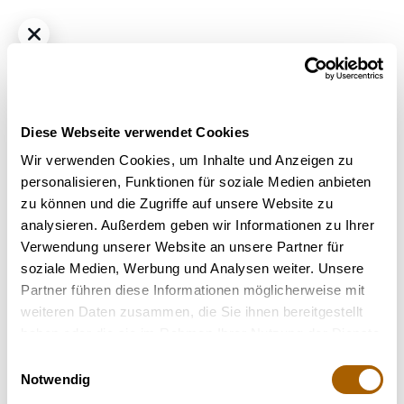
Diese Webseite verwendet Cookies
Wir verwenden Cookies, um Inhalte und Anzeigen zu
personalisieren, Funktionen für soziale Medien anbieten
zu können und die Zugriffe auf unsere Website zu
Hybrid
THC
30%
CBD
<1.0%
analysieren. Außerdem geben wir Informationen zu Ihrer
Remexian 30/1 PGF CIS Citrus Spritz
Verwendung unserer Website an unsere Partner für
Bestrahlung
: Unbestrahlt
soziale Medien, Werbung und Analysen weiter. Unsere
Strain
: Citrus Spritz
Partner führen diese Informationen möglicherweise mit
Terpene
: Beta-Caryophyllen, Limonen, Linalool, Pinene
weiteren Daten zusammen, die Sie ihnen bereitgestellt
Geschmack
: Citrus, Kräuter, Süß
haben oder die sie im Rahmen Ihrer Nutzung der Dienste
gesammelt haben.
Einwilligungsauswahl
Nicht verfügbar
Notwendig