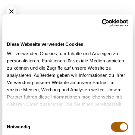
Diese Webseite verwendet Cookies
Wir verwenden Cookies, um Inhalte und Anzeigen zu
personalisieren, Funktionen für soziale Medien anbieten
zu können und die Zugriffe auf unsere Website zu
Hybrid
THC
0%
CBD
0%
analysieren. Außerdem geben wir Informationen zu Ihrer
Remexian 30/1 PGF BCL - Booty Clapper
Verwendung unserer Website an unsere Partner für
Bestrahlung
: Unbestrahlt
soziale Medien, Werbung und Analysen weiter. Unsere
Strain
: Booty Clapper
Partner führen diese Informationen möglicherweise mit
weiteren Daten zusammen, die Sie ihnen bereitgestellt
Nicht verfügbar
haben oder die sie im Rahmen Ihrer Nutzung der Dienste
gesammelt haben.
Einwilligungsauswahl
Notwendig
Terpene