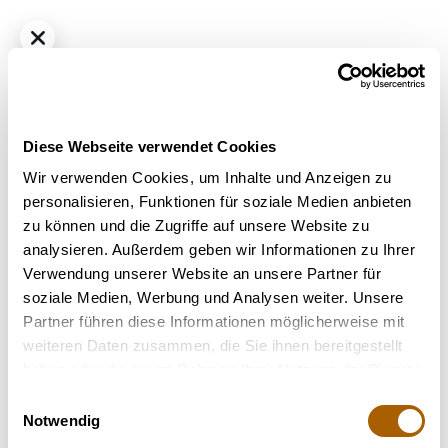
Diese Webseite verwendet Cookies
Wir verwenden Cookies, um Inhalte und Anzeigen zu
personalisieren, Funktionen für soziale Medien anbieten
zu können und die Zugriffe auf unsere Website zu
Hybrid
THC
30%
CBD
1%
analysieren. Außerdem geben wir Informationen zu Ihrer
Remexian 30/1 HCC ARR Arctic Reaper
Verwendung unserer Website an unsere Partner für
Bestrahlung
: nicht bestrahlt
soziale Medien, Werbung und Analysen weiter. Unsere
Strain
: Arctic Reaper
Partner führen diese Informationen möglicherweise mit
weiteren Daten zusammen, die Sie ihnen bereitgestellt
Nicht verfügbar
haben oder die sie im Rahmen Ihrer Nutzung der Dienste
gesammelt haben.
Einwilligungsauswahl
Notwendig
Terpene