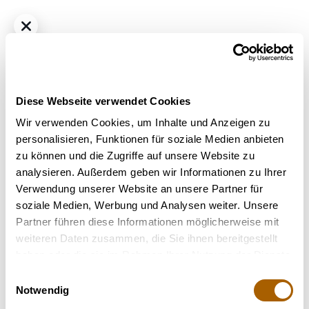
Diese Webseite verwendet Cookies
Wir verwenden Cookies, um Inhalte und Anzeigen zu
personalisieren, Funktionen für soziale Medien anbieten
zu können und die Zugriffe auf unsere Website zu
Sativa
THC
30%
CBD
<1%
analysieren. Außerdem geben wir Informationen zu Ihrer
REMEXIAN 30/1 ECO FFG - Francos Fullgas
Verwendung unserer Website an unsere Partner für
Bestrahlung
: Unbestrahlt
soziale Medien, Werbung und Analysen weiter. Unsere
Strain
: Franco's Fullgas
Partner führen diese Informationen möglicherweise mit
weiteren Daten zusammen, die Sie ihnen bereitgestellt
Nicht verfügbar
haben oder die sie im Rahmen Ihrer Nutzung der Dienste
gesammelt haben.
Einwilligungsauswahl
Notwendig
Terpene