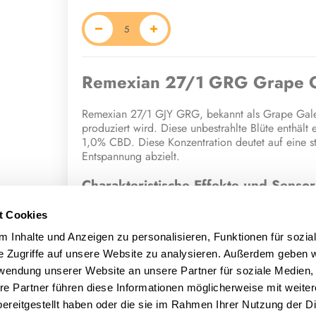
Remexian 27/1 GRG Grape 
Remexian 27/1 GJY GRG, bekannt als Grape Galen
produziert wird. Diese unbestrahlte Blüte enthäl
1,0% CBD. Diese Konzentration deutet auf eine st
Entspannung abzielt.
Charakteristische Effekte und Sensor
Konsumenten, die Grape Galena angewendet habe
t Cookies
Die Blüte soll eine intensive Entspannung (relaxe
 Inhalte und Anzeigen zu personalisieren, Funktionen für sozia
hervorrufen. Das sensorische Erlebnis wird als 
e Zugriffe auf unsere Website zu analysieren. Außerdem geben w
Terpene und potenzielle medizinisc
rwendung unserer Website an unsere Partner für soziale Medien
re Partner führen diese Informationen möglicherweise mit weite
Die einzigartigen Eigenschaften und die berichte
ereitgestellt haben oder die sie im Rahmen Ihrer Nutzung der D
Terpenprofil verbunden. Diese Cannabisblüte ent