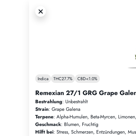
Indica
THC
27.7%
CBD
<1.0%
Remexian 27/1 GRG Grape Gale
Bestrahlung
: Unbestrahlt
Strain
: Grape Galena
Terpene
: Alpha-Humulen, Beta-Myrcen, Limonen,
Geschmack
: Blumen, Fruchtig
Hilft bei
: Stress, Schmerzen, Entzündungen, Mus