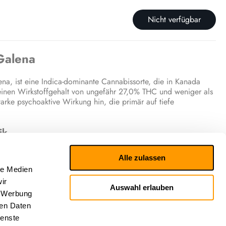
Nicht verfügbar
Galena
a, ist eine Indica-dominante Cannabissorte, die in Kanada
t einen Wirkstoffgehalt von ungefähr 27,0% THC und weniger als
arke psychoaktive Wirkung hin, die primär auf tiefe
ik
n, berichten von einer positiven und beruhigenden Wirkung.
Alle zulassen
d) herbeiführen, schläfrig machen und ein glückliches Gefühl
le Medien
eine Mischung aus fruchtigen und blumigen Noten beschrieben.
ir
Auswahl erlauben
he Wirkung
, Werbung
ren Daten
ten Effekte von Grape Galena sind eng mit seinem reichhaltigen
ienste
hält unter anderem die Terpene Beta-Myrcen, Limonen, Alpha-