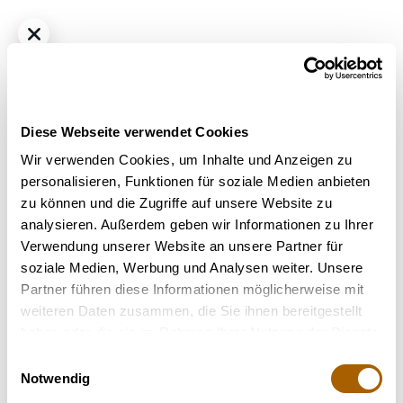
Diese Webseite verwendet Cookies
Wir verwenden Cookies, um Inhalte und Anzeigen zu
personalisieren, Funktionen für soziale Medien anbieten
zu können und die Zugriffe auf unsere Website zu
Sativa
THC
27%
CBD
<1%
analysieren. Außerdem geben wir Informationen zu Ihrer
REMEXIAN 27/1 CIV - MIM Mimosa
Verwendung unserer Website an unsere Partner für
Bestrahlung
: Unbestrahlt
soziale Medien, Werbung und Analysen weiter. Unsere
Strain
: Mimosa
Partner führen diese Informationen möglicherweise mit
weiteren Daten zusammen, die Sie ihnen bereitgestellt
Nicht verfügbar
haben oder die sie im Rahmen Ihrer Nutzung der Dienste
gesammelt haben.
Einwilligungsauswahl
Notwendig
Terpene