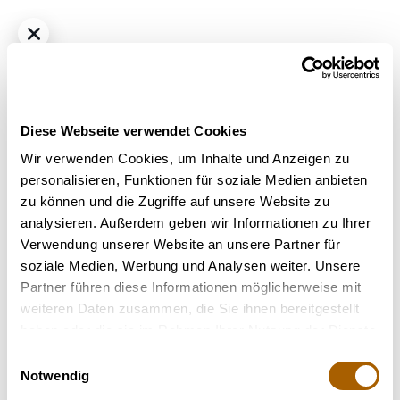
Diese Webseite verwendet Cookies
Wir verwenden Cookies, um Inhalte und Anzeigen zu
personalisieren, Funktionen für soziale Medien anbieten
zu können und die Zugriffe auf unsere Website zu
Hybrid
THC
24%
CBD
<1.0%
analysieren. Außerdem geben wir Informationen zu Ihrer
Remexian 24/1 PRT MCR Motor Crasher
Verwendung unserer Website an unsere Partner für
Strain
: motor crasher
soziale Medien, Werbung und Analysen weiter. Unsere
Terpene
: Beta-Caryophyllen, Limonen, Myrcen
Partner führen diese Informationen möglicherweise mit
Geschmack
: Diesel, Citrus, Erdig
weiteren Daten zusammen, die Sie ihnen bereitgestellt
Hilft bei
: Stress, Schmerzen, Depressionen, Schlafstörung,
haben oder die sie im Rahmen Ihrer Nutzung der Dienste
Angstzustände
gesammelt haben.
Einwilligungsauswahl
Notwendig
Nicht verfügbar