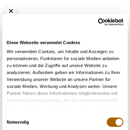
Diese Webseite verwendet Cookies
Wir verwenden Cookies, um Inhalte und Anzeigen zu
personalisieren, Funktionen für soziale Medien anbieten
zu können und die Zugriffe auf unsere Website zu
Hybrid - Indica Dominant
THC
25.1%
CBD
1%
analysieren. Außerdem geben wir Informationen zu Ihrer
Remexian 24/1 HMA Peyote WiFi
Verwendung unserer Website an unsere Partner für
Bestrahlung
: Unbestrahlt
soziale Medien, Werbung und Analysen weiter. Unsere
Strain
: Peyote Wifi
Partner führen diese Informationen möglicherweise mit
Terpene
: Beta-Caryophyllen, Beta-Myrcen, D-Limonen
weiteren Daten zusammen, die Sie ihnen bereitgestellt
Geschmack
: Citrus, Kräuter, Würzig
haben oder die sie im Rahmen Ihrer Nutzung der Dienste
Hilft bei
: Stress, Depressionen, Schlafstörung, Chronische
gesammelt haben.
Einwilligungsauswahl
Schmerzen
Notwendig