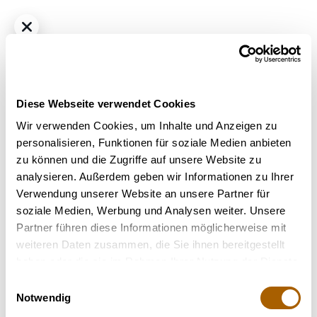
Diese Webseite verwendet Cookies
Wir verwenden Cookies, um Inhalte und Anzeigen zu
personalisieren, Funktionen für soziale Medien anbieten
zu können und die Zugriffe auf unsere Website zu
Hybrid
THC
24%
CBD
1%
analysieren. Außerdem geben wir Informationen zu Ihrer
Remexian 24/1 DCT MOO Monaco Octane
Verwendung unserer Website an unsere Partner für
Bestrahlung
: Unbestrahlt
soziale Medien, Werbung und Analysen weiter. Unsere
Strain
: Monaco Octane
Partner führen diese Informationen möglicherweise mit
Terpene
: Alpha-Humulen, Beta-Caryophyllen, Beta-Pinen,
weiteren Daten zusammen, die Sie ihnen bereitgestellt
Limonen, Linalool, Myrcen
haben oder die sie im Rahmen Ihrer Nutzung der Dienste
Geschmack
: Minze, Citrus
gesammelt haben.
Einwilligungsauswahl
Hilft bei
: Stress, Depressionen, Chronische Schmerzen
Notwendig