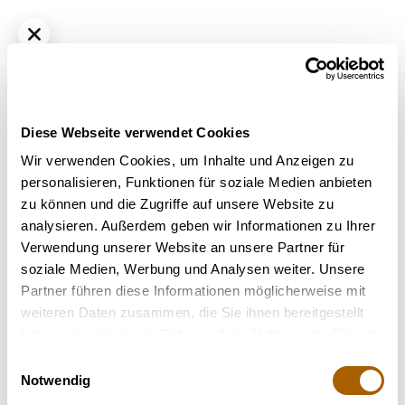
Diese Webseite verwendet Cookies
Wir verwenden Cookies, um Inhalte und Anzeigen zu
personalisieren, Funktionen für soziale Medien anbieten
zu können und die Zugriffe auf unsere Website zu
Hybrid
THC
21%
CBD
1%
analysieren. Außerdem geben wir Informationen zu Ihrer
Remexian 21/1 IRC OCO Orange Cream Octane
Verwendung unserer Website an unsere Partner für
Bestrahlung
: nicht bestrahlt
soziale Medien, Werbung und Analysen weiter. Unsere
Strain
: Orange Cream Octane
Partner führen diese Informationen möglicherweise mit
weiteren Daten zusammen, die Sie ihnen bereitgestellt
Nicht verfügbar
haben oder die sie im Rahmen Ihrer Nutzung der Dienste
gesammelt haben.
Einwilligungsauswahl
Notwendig
Terpene