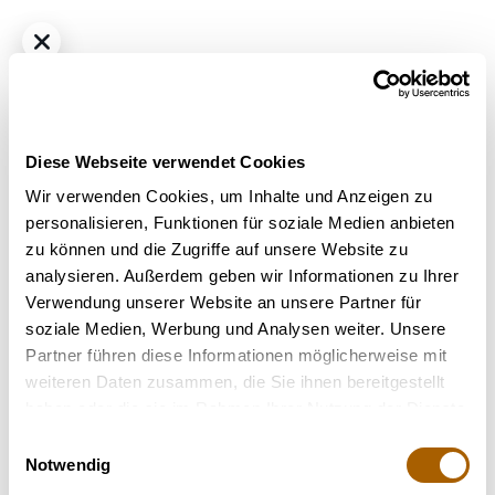
Diese Webseite verwendet Cookies
Wir verwenden Cookies, um Inhalte und Anzeigen zu
personalisieren, Funktionen für soziale Medien anbieten
zu können und die Zugriffe auf unsere Website zu
Hybrid
THC
22,0%
CBD
1%
analysieren. Außerdem geben wir Informationen zu Ihrer
Pop up No. 1/30
Verwendung unserer Website an unsere Partner für
Bestrahlung
: nicht bestrahlt
soziale Medien, Werbung und Analysen weiter. Unsere
Strain
: Gastro pop
Partner führen diese Informationen möglicherweise mit
weiteren Daten zusammen, die Sie ihnen bereitgestellt
Nicht verfügbar
haben oder die sie im Rahmen Ihrer Nutzung der Dienste
gesammelt haben.
Einwilligungsauswahl
Notwendig
Terpene