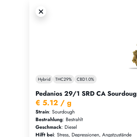
Hybrid
THC
29%
CBD
1.0%
Pedanios 29/1 SRD CA Sourdoug
€ 5.12
/ g
Strain
: Sourdough
Bestrahlung
: Bestrahlt
Geschmack
: Diesel
Hilft bei
: Stress, Depressionen, Angstzustände