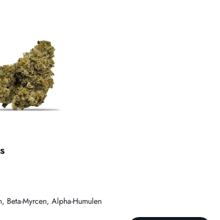
s
en, Beta-Myrcen, Alpha-Humulen