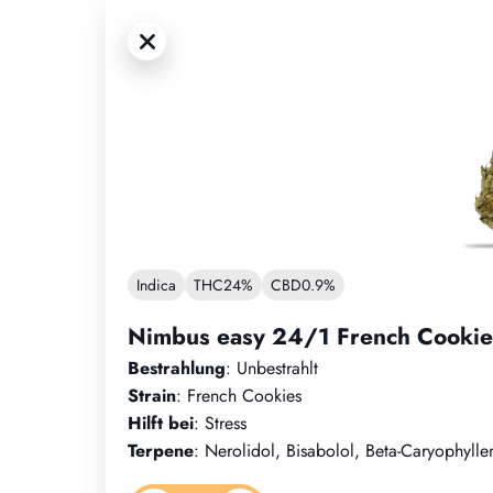
Indica
THC
24%
CBD
0.9%
Nimbus easy 24/1 French Cookie
Bestrahlung
: Unbestrahlt
Strain
: French Cookies
Hilft bei
: Stress
Terpene
: Nerolidol, Bisabolol, Beta-Caryophyll