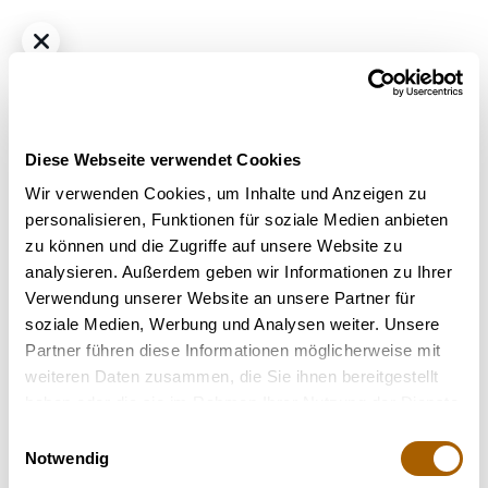
Diese Webseite verwendet Cookies
Wir verwenden Cookies, um Inhalte und Anzeigen zu
personalisieren, Funktionen für soziale Medien anbieten
zu können und die Zugriffe auf unsere Website zu
Hybrid
THC
22%
CBD
0.9%
analysieren. Außerdem geben wir Informationen zu Ihrer
Nimbus 22/1 RZM Runtz Mintz
Verwendung unserer Website an unsere Partner für
Bestrahlung
: Unbestrahlt
soziale Medien, Werbung und Analysen weiter. Unsere
Strain
: Runtz Mintz
Partner führen diese Informationen möglicherweise mit
Hilft bei
: Stress
weiteren Daten zusammen, die Sie ihnen bereitgestellt
Terpene
: Terpinolen, Limonen, Fenchol, Beta-Pinen, Beta-
haben oder die sie im Rahmen Ihrer Nutzung der Dienste
Myrcen, Beta-Caryophyllen
gesammelt haben.
Einwilligungsauswahl
Notwendig
Nicht verfügbar