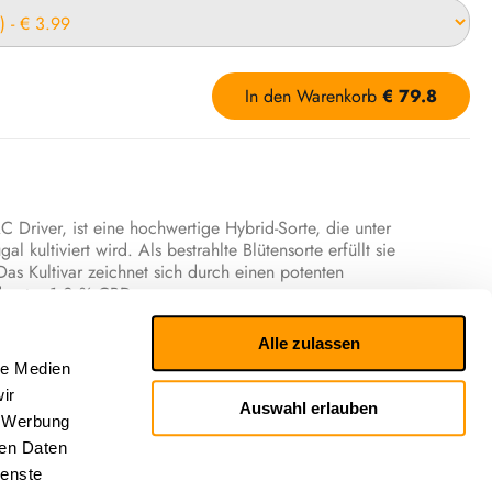
In den Warenkorb
€
79.8
 Driver, ist eine hochwertige Hybrid-Sorte, die unter
l kultiviert wird. Als bestrahlte Blütensorte erfüllt sie
Das Kultivar zeichnet sich durch einen potenten
 unter 1,0 % CBD aus.
ert sich als eine besonders harmonische, spritzige und
Alle zulassen
lität von Citrus verschmilzt perfekt mit einer verlockenden
le Medien
e Geschmackserlebnis durch eine prägnante, charakterstarke
ir
Auswahl erlauben
, Werbung
außergewöhnlich breit gefächertes Terpenprofil getragen,
ren Daten
n Zusammenspiel der Hauptterpene Terpinolen, Limonen,
ienste
, Pinen, Nerolidol und Fenchol zusammensetzt.