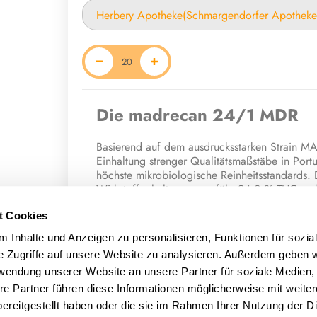
Die madrecan 24/1 MDR
Basierend auf dem ausdrucksstarken Strain MAC
Einhaltung strenger Qualitätsmaßstäbe in Portuga
höchste mikrobiologische Reinheitsstandards. 
Wirkstoffgehalt von ungefähr 24,0 % THC und
Das sensorische Profil dieser Genetik präsenti
t Cookies
ausdrucksstarke Kombination: Die spritzige Vita
 Inhalte und Anzeigen zu personalisieren, Funktionen für sozia
Süße. Tiefgründig abgerundet wird dieses fein
e Zugriffe auf unsere Website zu analysieren. Außerdem geben w
Diesel-Note.
rwendung unserer Website an unsere Partner für soziale Medien
Das phytochemische Fundament wird durch ein 
re Partner führen diese Informationen möglicherweise mit weite
das sich primär aus dem präzise abgestimmte
ereitgestellt haben oder die sie im Rahmen Ihrer Nutzung der D
Beta-Caryophyllen, Linalool, Humulen, Myrcen