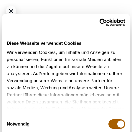
Diese Webseite verwendet Cookies
Wir verwenden Cookies, um Inhalte und Anzeigen zu
personalisieren, Funktionen für soziale Medien anbieten
zu können und die Zugriffe auf unsere Website zu
Hybrid
THC
21%
CBD
<1.0%
analysieren. Außerdem geben wir Informationen zu Ihrer
Madrecan 21/1 GB9 - Garlic Budder
Verwendung unserer Website an unsere Partner für
Bestrahlung
: Bestrahlt
soziale Medien, Werbung und Analysen weiter. Unsere
Strain
: Garlic Budder
Partner führen diese Informationen möglicherweise mit
Terpene
: Beta-Caryophyllen, D-Limonen, Limonen, Linalool
weiteren Daten zusammen, die Sie ihnen bereitgestellt
Geschmack
: Kräuter, Würzig
haben oder die sie im Rahmen Ihrer Nutzung der Dienste
gesammelt haben.
Einwilligungsauswahl
Nicht verfügbar
Notwendig