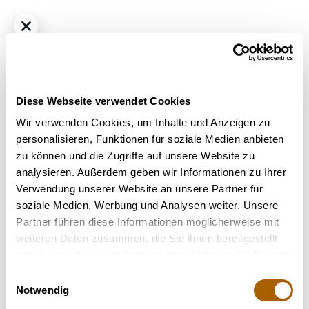
Diese Webseite verwendet Cookies
Wir verwenden Cookies, um Inhalte und Anzeigen zu
personalisieren, Funktionen für soziale Medien anbieten
zu können und die Zugriffe auf unsere Website zu
THC
25%
CBD
1%
analysieren. Außerdem geben wir Informationen zu Ihrer
Luana Extrakt THC25:CBD1
Verwendung unserer Website an unsere Partner für
Terpene
: Alpha-Pinen, Beta-Caryophyllen, Beta-Myrcen,
soziale Medien, Werbung und Analysen weiter. Unsere
Beta-Pinen
Partner führen diese Informationen möglicherweise mit
weiteren Daten zusammen, die Sie ihnen bereitgestellt
30 Ml
60 Ml
90 Ml
haben oder die sie im Rahmen Ihrer Nutzung der Dienste
gesammelt haben.
Einwilligungsauswahl
Nicht verfügbar
Notwendig