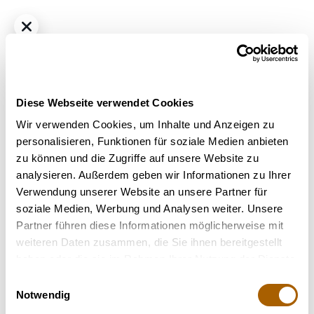
Diese Webseite verwendet Cookies
Wir verwenden Cookies, um Inhalte und Anzeigen zu
personalisieren, Funktionen für soziale Medien anbieten
zu können und die Zugriffe auf unsere Website zu
Indica
THC
25%
CBD
1.0%
analysieren. Außerdem geben wir Informationen zu Ihrer
IMC THC25 T03 GG4 Gorilla Glue
Verwendung unserer Website an unsere Partner für
€ 4.50
/ g
soziale Medien, Werbung und Analysen weiter. Unsere
Bestrahlung
: Unbestrahlt
Partner führen diese Informationen möglicherweise mit
Strain
: Gorilla Glue
weiteren Daten zusammen, die Sie ihnen bereitgestellt
Hilft bei
: Stress, Atemwegserkrankungen, Chronische
haben oder die sie im Rahmen Ihrer Nutzung der Dienste
Schmerzen
gesammelt haben.
Einwilligungsauswahl
Terpene
: Nerolidol, Linalool, Limonen, Beta-Myrcen, Beta-
Notwendig
Caryophyllen, Alpha-Humulen, Alpha-Bisabolol