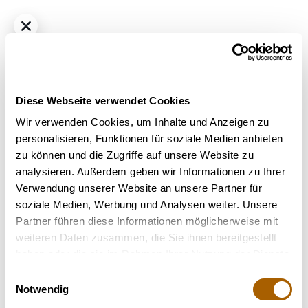
Diese Webseite verwendet Cookies
Wir verwenden Cookies, um Inhalte und Anzeigen zu
personalisieren, Funktionen für soziale Medien anbieten
zu können und die Zugriffe auf unsere Website zu
Indica
THC
22%
CBD
1%
analysieren. Außerdem geben wir Informationen zu Ihrer
IMC THC 22 T01
Verwendung unserer Website an unsere Partner für
Bestrahlung
: Unbestrahlt
soziale Medien, Werbung und Analysen weiter. Unsere
Strain
: Hindu Kush
Partner führen diese Informationen möglicherweise mit
weiteren Daten zusammen, die Sie ihnen bereitgestellt
Nicht verfügbar
haben oder die sie im Rahmen Ihrer Nutzung der Dienste
gesammelt haben.
Einwilligungsauswahl
Notwendig
Terpene