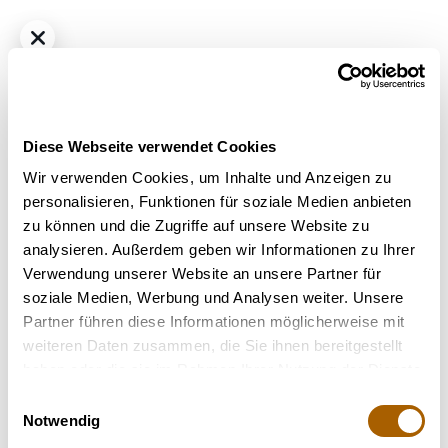
Diese Webseite verwendet Cookies
Wir verwenden Cookies, um Inhalte und Anzeigen zu
personalisieren, Funktionen für soziale Medien anbieten
zu können und die Zugriffe auf unsere Website zu
Hybrid
THC
25%
CBD
25%
analysieren. Außerdem geben wir Informationen zu Ihrer
IMC Cannabisextrakt 25:25
Verwendung unserer Website an unsere Partner für
€ 6.49
/ ml
soziale Medien, Werbung und Analysen weiter. Unsere
Strain
: White Widow
Partner führen diese Informationen möglicherweise mit
Terpene
: Beta-Caryophyllen, Beta-Myrcen, Limonen,
weiteren Daten zusammen, die Sie ihnen bereitgestellt
Nerolidol
haben oder die sie im Rahmen Ihrer Nutzung der Dienste
Hilft bei
: Stress, Schlafstörung, Chronische Schmerzen
gesammelt haben.
Einwilligungsauswahl
Notwendig