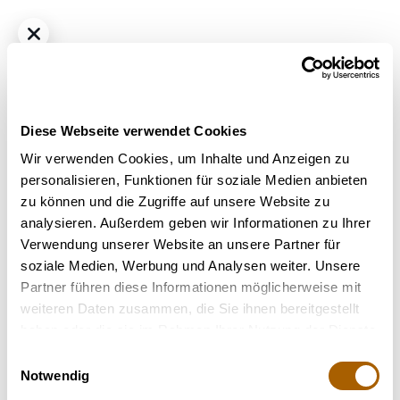
Diese Webseite verwendet Cookies
Wir verwenden Cookies, um Inhalte und Anzeigen zu
personalisieren, Funktionen für soziale Medien anbieten
zu können und die Zugriffe auf unsere Website zu
Hybrid
THC
25%
CBD
1%
analysieren. Außerdem geben wir Informationen zu Ihrer
IMC Cannabisblüten GRZ THC25 MIDS Jungle Pop
Verwendung unserer Website an unsere Partner für
Bestrahlung
: nicht bestrahlt
soziale Medien, Werbung und Analysen weiter. Unsere
Strain
: Jungle Pop
Partner führen diese Informationen möglicherweise mit
weiteren Daten zusammen, die Sie ihnen bereitgestellt
Nicht verfügbar
haben oder die sie im Rahmen Ihrer Nutzung der Dienste
gesammelt haben.
Einwilligungsauswahl
Notwendig
Terpene