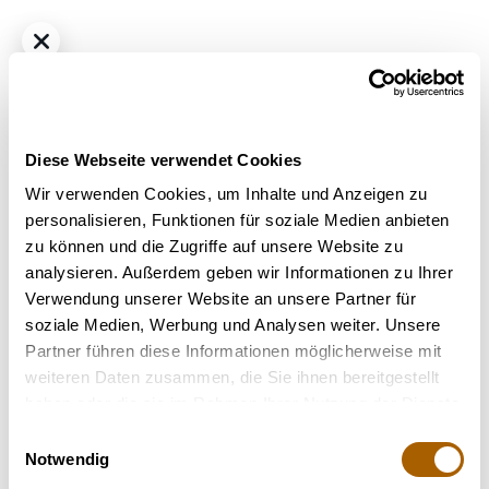
Diese Webseite verwendet Cookies
Wir verwenden Cookies, um Inhalte und Anzeigen zu
personalisieren, Funktionen für soziale Medien anbieten
zu können und die Zugriffe auf unsere Website zu
Huala 25/1 UK WTR
analysieren. Außerdem geben wir Informationen zu Ihrer
Verwendung unserer Website an unsere Partner für
Nicht verfügbar
soziale Medien, Werbung und Analysen weiter. Unsere
Partner führen diese Informationen möglicherweise mit
weiteren Daten zusammen, die Sie ihnen bereitgestellt
Terpene
haben oder die sie im Rahmen Ihrer Nutzung der Dienste
gesammelt haben.
Einwilligungsauswahl
Notwendig