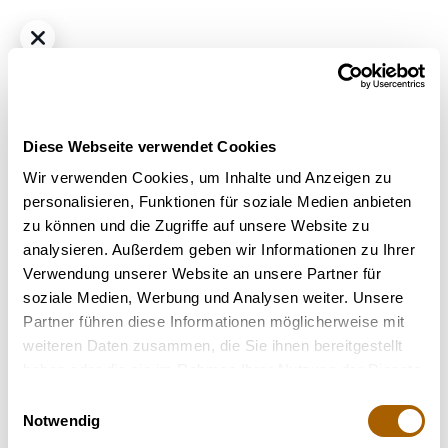
Diese Webseite verwendet Cookies
Wir verwenden Cookies, um Inhalte und Anzeigen zu
personalisieren, Funktionen für soziale Medien anbieten
zu können und die Zugriffe auf unsere Website zu
Hybrid
THC
30%
CBD
1%
analysieren. Außerdem geben wir Informationen zu Ihrer
HiSociety 30/1 NLL OKDK XX
Verwendung unserer Website an unsere Partner für
Bestrahlung
: nicht bestrahlt
soziale Medien, Werbung und Analysen weiter. Unsere
Strain
: OKDK XX
Partner führen diese Informationen möglicherweise mit
weiteren Daten zusammen, die Sie ihnen bereitgestellt
Nicht verfügbar
haben oder die sie im Rahmen Ihrer Nutzung der Dienste
gesammelt haben.
Einwilligungsauswahl
Notwendig
Terpene