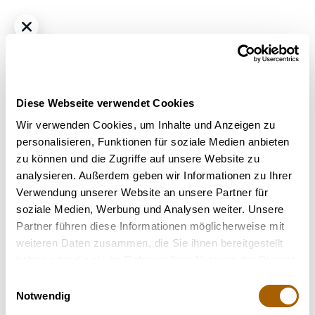
Diese Webseite verwendet Cookies
Wir verwenden Cookies, um Inhalte und Anzeigen zu
personalisieren, Funktionen für soziale Medien anbieten
zu können und die Zugriffe auf unsere Website zu
Hybrid
THC
22%
CBD
<1.0%
analysieren. Außerdem geben wir Informationen zu Ihrer
Grünhorn GG 22/1 Gorilla Glue
Verwendung unserer Website an unsere Partner für
Strain
: Gorilla Glue
soziale Medien, Werbung und Analysen weiter. Unsere
Bestrahlung
: Unbestrahlt
Partner führen diese Informationen möglicherweise mit
Geschmack
: Erdig, Würzig
weiteren Daten zusammen, die Sie ihnen bereitgestellt
Hilft bei
: Stress, Appetitmangel, Schlafstörung
haben oder die sie im Rahmen Ihrer Nutzung der Dienste
Terpene
: Linalool, D-Limonen, Beta-Pinen, Beta-
gesammelt haben.
Einwilligungsauswahl
Caryophyllen, Alpha-Bisabolol
Notwendig