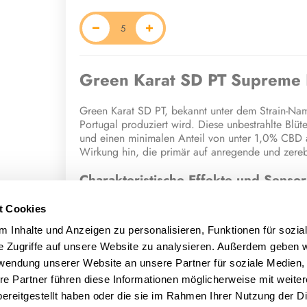
Green Karat SD PT Supreme 
Green Karat SD PT, bekannt unter dem Strain-Nam
Portugal produziert wird. Diese unbestrahlte Bl
und einen minimalen Anteil von unter 1,0% CBD au
Wirkung hin, die primär auf anregende und zerebr
Charakteristische Effekte und Sensor
Konsumenten, die Supreme Diesel angewendet hab
t Cookies
Effekten. Die Blüte soll energetisch, kreativ und
 Inhalte und Anzeigen zu personalisieren, Funktionen für sozia
komplexe Mischung aus süßen, nach Diesel rieche
beschrieben.
e Zugriffe auf unsere Website zu analysieren. Außerdem geben w
rwendung unserer Website an unsere Partner für soziale Medien
Terpene und potenzielle medizinisc
re Partner führen diese Informationen möglicherweise mit weite
ereitgestellt haben oder die sie im Rahmen Ihrer Nutzung der D
Die einzigartigen Eigenschaften und die berichte