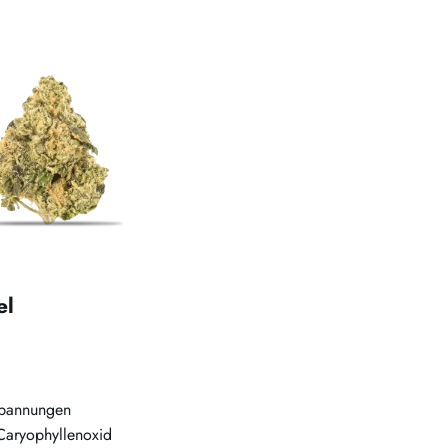
el
spannungen
 Caryophyllenoxid