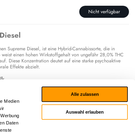
Nicht verfügbar
Diesel
en Supreme Diesel, ist eine Hybrid-Cannabissorte, die in
üte weist einen hohen Wirkstoffgehalt von ungefähr 28,0% THC
f. Diese Konzentration deutet auf eine starke psychoaktive
ale Effekte abzielt.
ik
en, berichten typischerweise von anregenden und positiven
Alle zulassen
 euphorisch machen. Das sensorische Erlebnis wird als eine
le Medien
nden, zitrusartigen, nach Kiefer duftenden und erdigen Noten
ir
Auswahl erlauben
, Werbung
he Wirkung
ren Daten
ienste
ten Effekte von Supreme Diesel sind eng mit ihrem reichhaltigen