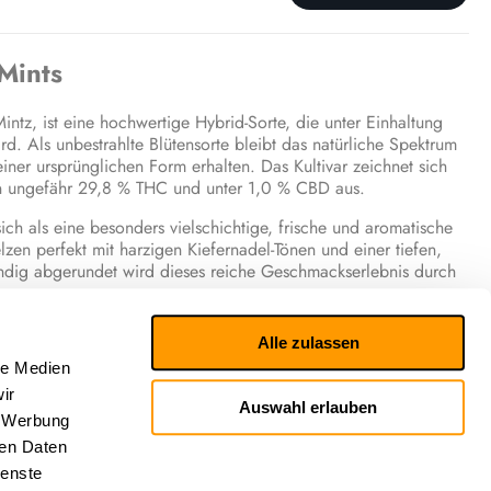
Mints
ntz, ist eine hochwertige Hybrid-Sorte, die unter Einhaltung
rd. Als unbestrahlte Blütensorte bleibt das natürliche Spektrum
seiner ursprünglichen Form erhalten. Das Kultivar zeichnet sich
on ungefähr 29,8 % THC und unter 1,0 % CBD aus.
sich als eine besonders vielschichtige, frische und aromatische
en perfekt mit harzigen Kiefernadel-Tönen und einer tiefen,
ündig abgerundet wird dieses reiche Geschmackserlebnis durch
ewährte Terpenstruktur getragen, die sich primär aus dem
Alle zulassen
ten Hauptterpene Terpinolen, Limonen und Myrcen (Beta-
le Medien
ir
Auswahl erlauben
, Werbung
ren Daten
ienste