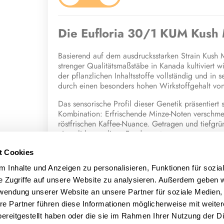
Die Eufloria 30/1 KUM Kush 
Basierend auf dem ausdrucksstarken Strain Kush Mi
strenger Qualitätsmaßstäbe in Kanada kultiviert wi
der pflanzlichen Inhaltsstoffe vollständig und in 
durch einen besonders hohen Wirkstoffgehalt v
Das sensorische Profil dieser Genetik präsentiert 
Kombination: Erfrischende Minze-Noten verschmelz
röstfrischen Kaffee-Nuance. Getragen und tiefgr
ein solides, erdiges Fundament.
Das phytochemische Fundament wird durch eine b
t Cookies
präzise abgestimmten Zusammenspiel der dominan
 Inhalte und Anzeigen zu personalisieren, Funktionen für sozia
Myrcen) zusammensetzt.
e Zugriffe auf unsere Website zu analysieren. Außerdem geben w
rwendung unserer Website an unsere Partner für soziale Medien
Terpene
re Partner führen diese Informationen möglicherweise mit weite
Limonen
ereitgestellt haben oder die sie im Rahmen Ihrer Nutzung der D