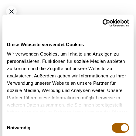
Diese Webseite verwendet Cookies
Wir verwenden Cookies, um Inhalte und Anzeigen zu
personalisieren, Funktionen für soziale Medien anbieten
zu können und die Zugriffe auf unsere Website zu
Hybrid
THC
27%
CBD
1%
analysieren. Außerdem geben wir Informationen zu Ihrer
Eufloria 27/1 MSH Moonshine
Verwendung unserer Website an unsere Partner für
Bestrahlung
: nicht bestrahlt
soziale Medien, Werbung und Analysen weiter. Unsere
Strain
: Moonshine
Partner führen diese Informationen möglicherweise mit
weiteren Daten zusammen, die Sie ihnen bereitgestellt
Nicht verfügbar
haben oder die sie im Rahmen Ihrer Nutzung der Dienste
gesammelt haben.
Einwilligungsauswahl
Notwendig