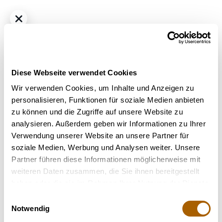
Diese Webseite verwendet Cookies
Wir verwenden Cookies, um Inhalte und Anzeigen zu
personalisieren, Funktionen für soziale Medien anbieten
zu können und die Zugriffe auf unsere Website zu
THC
33%
CBD
1%
analysieren. Außerdem geben wir Informationen zu Ihrer
enua 33/1 PCB CA - Purps Crystal Breath
Verwendung unserer Website an unsere Partner für
€ 5.99
/ g
soziale Medien, Werbung und Analysen weiter. Unsere
Partner führen diese Informationen möglicherweise mit
weiteren Daten zusammen, die Sie ihnen bereitgestellt
haben oder die sie im Rahmen Ihrer Nutzung der Dienste
gesammelt haben.
Einwilligungsauswahl
In den Warenkorb
€
89.85
Notwendig