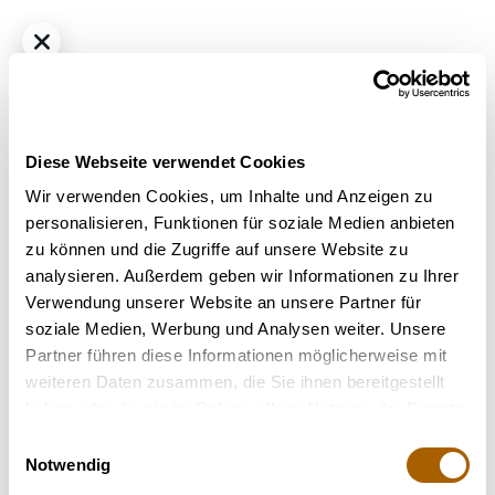
Diese Webseite verwendet Cookies
Wir verwenden Cookies, um Inhalte und Anzeigen zu
personalisieren, Funktionen für soziale Medien anbieten
zu können und die Zugriffe auf unsere Website zu
THC
33%
CBD
1%
analysieren. Außerdem geben wir Informationen zu Ihrer
enua 33/1 GSG CA - Girl Scout Garlic
Verwendung unserer Website an unsere Partner für
soziale Medien, Werbung und Analysen weiter. Unsere
Nicht verfügbar
Partner führen diese Informationen möglicherweise mit
weiteren Daten zusammen, die Sie ihnen bereitgestellt
haben oder die sie im Rahmen Ihrer Nutzung der Dienste
Terpene
gesammelt haben.
Einwilligungsauswahl
Notwendig