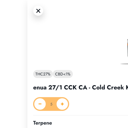
THC
27%
CBD
<1%
enua 27/1 CCK CA - Cold Creek 
Terpene