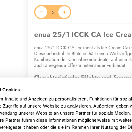
enua 25/1 ICCK CA Ice Cre
enua 25/1 ICCK CA, bekannt als Ice Cream Cake, 
Diese unbestrahlte Blüte enthält einen Wirkstof
Kombination der Cannabinoide deutet auf eine st
auch anregende Effekte miteinander verbindet.
Charakteristische Effekte und Sensor
Konsumenten, die Ice Cream Cake angewendet hab
t Cookies
Die Blüte soll eine wohltuende Entspannung (rela
 Inhalte und Anzeigen zu personalisieren, Funktionen für sozia
(hungrig), die Kreativität und Geselligkeit förde
Erlebnis wird als eine Mischung aus süßen und n
e Zugriffe auf unsere Website zu analysieren. Außerdem geben w
rwendung unserer Website an unsere Partner für soziale Medien
Terpene und potenzielle medizinisc
re Partner führen diese Informationen möglicherweise mit weite
ereitgestellt haben oder die sie im Rahmen Ihrer Nutzung der D
Die einzigartigen Eigenschaften und die bericht