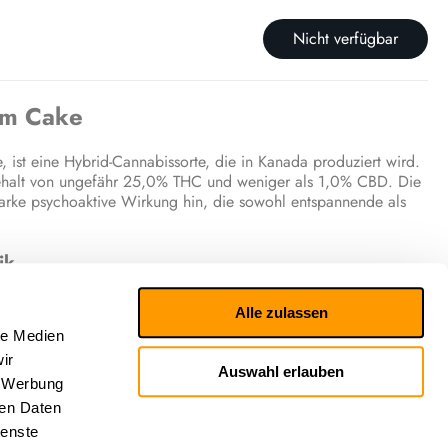
Nicht verfügbar
am Cake
ist eine Hybrid-Cannabissorte, die in Kanada produziert wird.
fgehalt von ungefähr 25,0% THC und weniger als 1,0% CBD. Die
arke psychoaktive Wirkung hin, die sowohl entspannende als
ik
en, berichten von einer vielseitigen und positiven Wirkung.
Alle zulassen
xed) herbeiführen, schläfrig machen, den Appetit steigern
le Medien
rn und ein euphorisches Gefühl hervorrufen. Das sensorische
ach Vanille duftenden Noten beschrieben.
ir
Auswahl erlauben
, Werbung
he Wirkung
ren Daten
ienste
eten Effekte von Ice Cream Cake sind eng mit seinem