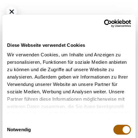
Diese Webseite verwendet Cookies
Wir verwenden Cookies, um Inhalte und Anzeigen zu
personalisieren, Funktionen für soziale Medien anbieten
zu können und die Zugriffe auf unsere Website zu
Hybrid
THC
21%
CBD
1%
analysieren. Außerdem geben wir Informationen zu Ihrer
enua 22/1 BCP CA
Verwendung unserer Website an unsere Partner für
Bestrahlung
: Unbestrahlt
soziale Medien, Werbung und Analysen weiter. Unsere
Strain
: Black Cherry Punch
Partner führen diese Informationen möglicherweise mit
Terpene
: Beta-Caryophyllen, Beta-Myrcen, D-Limonen,
weiteren Daten zusammen, die Sie ihnen bereitgestellt
Linalool
haben oder die sie im Rahmen Ihrer Nutzung der Dienste
Geschmack
: Blumen, Fruchtig, Süß
gesammelt haben.
Einwilligungsauswahl
Hilft bei
: Stress, Depressionen, Schlafstörung, ADHS
Notwendig