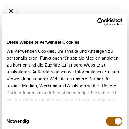
Diese Webseite verwendet Cookies
Wir verwenden Cookies, um Inhalte und Anzeigen zu
personalisieren, Funktionen für soziale Medien anbieten
zu können und die Zugriffe auf unsere Website zu
Hybrid - Sativa dominant
THC
22%
CBD
1%
analysieren. Außerdem geben wir Informationen zu Ihrer
enua 22/1 BA CA Busy Animal
Verwendung unserer Website an unsere Partner für
Bestrahlung
: Unbestrahlt
soziale Medien, Werbung und Analysen weiter. Unsere
Strain
: Busy Animal
Partner führen diese Informationen möglicherweise mit
Terpene
: Limonen, Linalool
weiteren Daten zusammen, die Sie ihnen bereitgestellt
Geschmack
: Citrus, Blumen, Würzig
haben oder die sie im Rahmen Ihrer Nutzung der Dienste
Hilft bei
: Stress, Schmerzen, Depressionen, Müdigkeit,
gesammelt haben.
Einwilligungsauswahl
Migräne
Notwendig