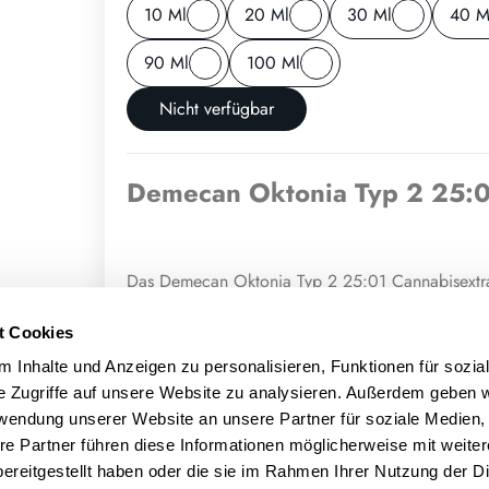
10 Ml
20 Ml
30 Ml
40 M
90 Ml
100 Ml
Nicht verfügbar
Demecan Oktonia Typ 2 25:01
Das Demecan Oktonia Typ 2 25:01 Cannabisextrak
Extraktion gewonnen. Es enthält eine Konzentra
MCT-Öl verwendet.
t Cookies
Dosierung und Anwendung
 Inhalte und Anzeigen zu personalisieren, Funktionen für sozia
e Zugriffe auf unsere Website zu analysieren. Außerdem geben w
Cannabisextrakte werden typischerweise mit eine
rwendung unserer Website an unsere Partner für soziale Medien
Menge hängt von der Konzentration des Wirkstoff
re Partner führen diese Informationen möglicherweise mit weite
ab. Um die optimale therapeutische Wirkung zu erz
ereitgestellt haben oder die sie im Rahmen Ihrer Nutzung der D
und im Verlauf mehrerer Wochen allmählich geste