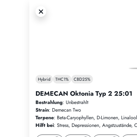
Hybrid
THC
1%
CBD
25%
DEMECAN Oktonia Typ 2 25:01
Bestrahlung
: Unbestrahlt
Strain
: Demecan Two
Terpene
: Beta-Caryophyllen, D-Limonen, Linaloo
Hilft bei
: Stress, Depressionen, Angstzustände,