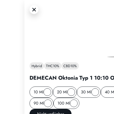
Hybrid
THC
10%
CBD
10%
DEMECAN Oktonia Typ 1 10:10 ON
10 Ml
20 Ml
30 Ml
40 M
90 Ml
100 Ml
Nicht verfügbar