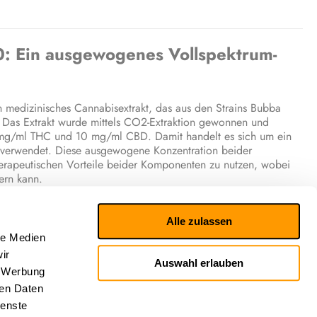
: Ein ausgewogenes Vollspektrum-
 medizinisches Cannabisextrakt, das aus den Strains Bubba
Das Extrakt wurde mittels CO2-Extraktion gewonnen und
 mg/ml THC und 10 mg/ml CBD. Damit handelt es sich um ein
Öl verwendet. Diese ausgewogene Konzentration beider
therapeutischen Vorteile beider Komponenten zu nutzen, wobei
ern kann.
Alle zulassen
 Pipette unter die Zunge gegeben (sublinguale Anwendung). Die
le Medien
zentration des Wirkstoffs im Extrakt und die Symptome des
ir
erapeutische Wirkung zu erzielen, sollte die Behandlung immer
Auswahl erlauben
, Werbung
lauf mehrerer Wochen allmählich gesteigert werden, bis die
ren Daten
itration).
ienste