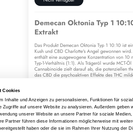
Demecan Oktonia Typ 1 10:10
Extrakt
Das Produkt Demecan Oktonia Typ 1 10:10 ist ein
Kush und CBD Charlotte's Angel gewonnen wird. 
enthält eine ausgewogene Konzentration von 10
Typ-1-Verhältnis (1:1). Als Trägeröl wurde MCT-
Cannabinoide zielt darauf ab, die potenziellen 
das CBD die psychoaktiven Effekte des THC mild
Anwendung und Dosierung
t Cookies
Cannabisextrakte werden mittels einer dosierten
 Inhalte und Anzeigen zu personalisieren, Funktionen für sozia
genaue Tropfendosis muss individuell auf die Kon
e Zugriffe auf unsere Website zu analysieren. Außerdem geben w
Patienten abgestimmt werden. Um die optimale th
rwendung unserer Website an unsere Partner für soziale Medien
mit einer niedrigen Dosierung starten und im Ver
re Partner führen diese Informationen möglicherweise mit weite
individuell passende Tropfenmenge gefunden ist (T
ereitgestellt haben oder die sie im Rahmen Ihrer Nutzung der D