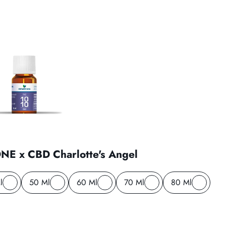
E x CBD Charlotte's Angel
l
50 Ml
60 Ml
70 Ml
80 Ml