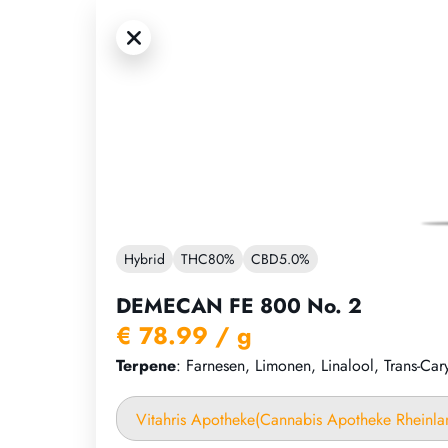
Hybrid
THC
80%
CBD
5.0%
DEMECAN FE 800 No. 2
€ 78.99
/ g
Terpene
: Farnesen, Limonen, Linalool, Trans-Car