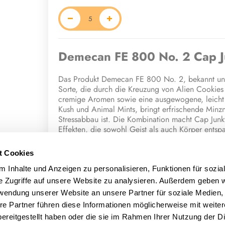
Demecan FE 800 No. 2 Cap 
Das Produkt Demecan FE 800 No. 2, bekannt unte
Sorte, die durch die Kreuzung von Alien Cookies 
cremige Aromen sowie eine ausgewogene, leicht 
Kush und Animal Mints, bringt erfrischende Minz
Stressabbau ist. Die Kombination macht Cap Jun
Effekten, die sowohl Geist als auch Körper entsp
Charakteristische Effekte und Sensor
t Cookies
Cap Junky besitzt ein vielschichtiges Aromaprofi
 Inhalte und Anzeigen zu personalisieren, Funktionen für sozia
Die Blüten verströmen süße und würzige Noten, 
e Zugriffe auf unsere Website zu analysieren. Außerdem geben w
Konsum bietet Cap Junky einen weichen, cremige
rwendung unserer Website an unsere Partner für soziale Medien
was Kenner und Liebhaber intensiver, frischer Sor
re Partner führen diese Informationen möglicherweise mit weite
Die Wirkung ist kraftvoll und langanhaltend. Sie 
ereitgestellt haben oder die sie im Rahmen Ihrer Nutzung der D