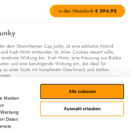
In den Warenkorb
€
394.95
Junky
r dem Strain-Namen Cap Junky, ist eine exklusive Hybrid-
und Kush Mints entstanden ist. Alien Cookies steuert süße,
zerebrale Wirkung bei. Kush Mints, eine Kreuzung aus Bubba
noten und eine beruhigende Wirkung ein, die ideal für
ky zu einer Sorte mit komplexem Geschmack und starken
annen.
ik
Alle zulassen
l, das sowohl erdige, cremige als auch minzige Noten umfasst.
le Medien
ergänzt durch einen erfrischenden Hauch von Minze. Beim
ir
Auswahl erlauben
n Geschmack, begleitet von minzigen und leicht süßen Noten,
, Werbung
ten anspricht.
ren Daten
beginnt mit einer schnellen, euphorischen Stimulation, die die
ienste