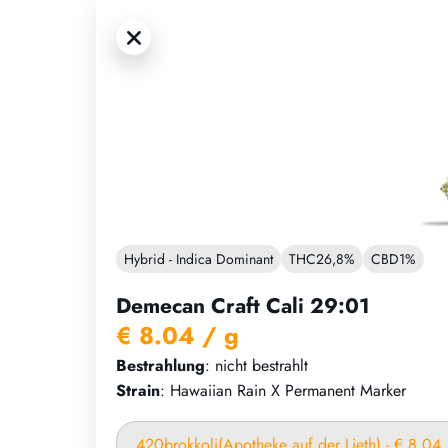
Hybrid - Indica Dominant
THC
26,8%
CBD
1%
Demecan Craft Cali 29:01
€ 8.04
/ g
Bestrahlung
: nicht bestrahlt
Strain
: Hawaiian Rain X Permanent Marker