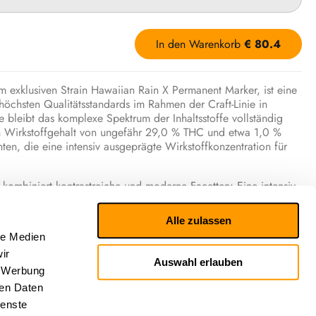
In den Warenkorb
€
80.4
 exklusiven Strain Hawaiian Rain X Permanent Marker, ist eine
öchsten Qualitätsstandards im Rahmen der Craft-Linie in
te bleibt das komplexe Spektrum der Inhaltsstoffe vollständig
en Wirkstoffgehalt von ungefähr 29,0 % THC und etwa 1,0 %
nten, die eine intensiv ausgeprägte Wirkstoffkonzentration für
 kombiniert kontrastreiche und moderne Facetten: Eine intensiv
ner dominanten, chemisch-markanten Diesel-Note durchzogen,
verleiht.
Alle zulassen
le Medien
ezifisches Terpenprofil getragen, in dem neben Limonen und
e Terpen Germacren enthalten ist, welches dem Gesamtprofil
ir
Auswahl erlauben
, Werbung
ren Daten
ienste