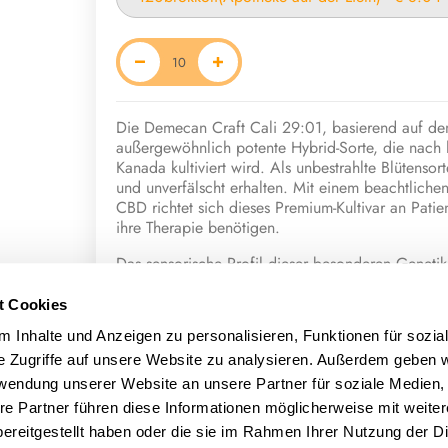
Die Demecan Craft Cali 29:01, basierend auf dem
außergewöhnlich potente Hybrid-Sorte, die nach h
Kanada kultiviert wird. Als unbestrahlte Blütensor
und unverfälscht erhalten. Mit einem beachtlich
CBD richtet sich dieses Premium-Kultivar an Patie
ihre Therapie benötigen.
Das sensorische Profil dieser besonderen Genetik
süße und ausgeprägt fruchtige Basis wird von ei
was der Sorte ihr charakteristisches „Cali“-Aroma 
t Cookies
 Inhalte und Anzeigen zu personalisieren, Funktionen für sozia
Das phytochemische Fundament wird durch ein sp
Beta-Caryophyllen auch das seltener vorkommend
e Zugriffe auf unsere Website zu analysieren. Außerdem geben w
eine besondere Tiefe verleiht.
rwendung unserer Website an unsere Partner für soziale Medien
re Partner führen diese Informationen möglicherweise mit weite
Terpene
ereitgestellt haben oder die sie im Rahmen Ihrer Nutzung der D