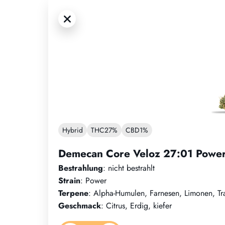
Hybrid
THC
27%
CBD
1%
Demecan Core Veloz 27:01 Powe
Bestrahlung
: nicht bestrahlt
Strain
: Power
Terpene
: Alpha-Humulen, Farnesen, Limonen, Tr
Geschmack
: Citrus, Erdig, kiefer