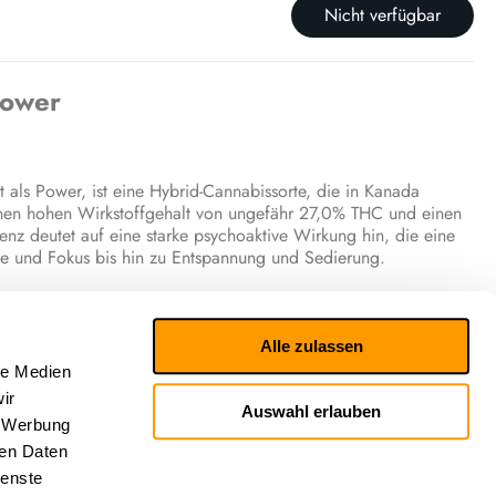
Nicht verfügbar
Power
ls Power, ist eine Hybrid-Cannabissorte, die in Kanada
 einen hohen Wirkstoffgehalt von ungefähr 27,0% THC und einen
nz deutet auf eine starke psychoaktive Wirkung hin, die eine
rgie und Fokus bis hin zu Entspannung und Sedierung.
ik
hten von einer vielschichtigen Wirkung, die sowohl zerebrale
Alle zulassen
sst. Die Blüte soll energetisch wirken, die Konzentration
le Medien
vorrufen, sowie eine angenehme Entspannung (relaxed) bis hin zur
ir
is wird als eine Mischung aus Zitrus, Kiefer und Erdigkeit
Auswahl erlauben
, Werbung
ren Daten
he Wirkung
ienste