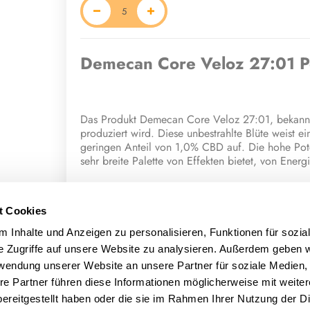
Demecan Core Veloz 27:01 
Das Produkt Demecan Core Veloz 27:01, bekannt a
produziert wird. Diese unbestrahlte Blüte weist
geringen Anteil von 1,0% CBD auf. Die hohe Pote
sehr breite Palette von Effekten bietet, von Ene
Charakteristische Effekte und Sensor
t Cookies
Konsumenten, die Power angewendet haben, beric
Stimulation als auch körperliche Entspannung umfa
 Inhalte und Anzeigen zu personalisieren, Funktionen für sozia
(fokussiert) steigern, ein glückliches Gefühl her
e Zugriffe auf unsere Website zu analysieren. Außerdem geben w
Schläfrigkeit herbeiführen. Das sensorische Erlebn
rwendung unserer Website an unsere Partner für soziale Medien
beschrieben.
re Partner führen diese Informationen möglicherweise mit weite
Terpene und potentielle medizinisc
ereitgestellt haben oder die sie im Rahmen Ihrer Nutzung der D