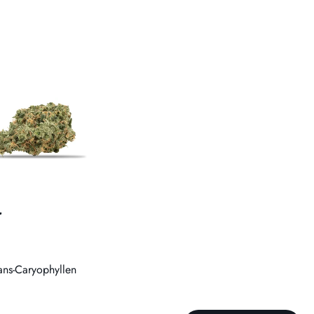
r
ans-Caryophyllen