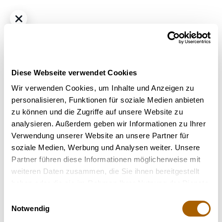
Diese Webseite verwendet Cookies
Wir verwenden Cookies, um Inhalte und Anzeigen zu
personalisieren, Funktionen für soziale Medien anbieten
zu können und die Zugriffe auf unsere Website zu
Hybrid
THC
25%
CBD
1%
analysieren. Außerdem geben wir Informationen zu Ihrer
Demecan Core Moonbow 27/1 Moonbow 112 IX
Verwendung unserer Website an unsere Partner für
Bestrahlung
: Unbestrahlt
soziale Medien, Werbung und Analysen weiter. Unsere
Strain
: Moonbow 112 IX
Partner führen diese Informationen möglicherweise mit
Terpene
: Alpha-Humulen, Beta-Caryophyllen, Limonen,
weiteren Daten zusammen, die Sie ihnen bereitgestellt
Linalool
haben oder die sie im Rahmen Ihrer Nutzung der Dienste
Geschmack
: Minze, Citrus, Erdig
gesammelt haben.
Einwilligungsauswahl
Notwendig
Nicht verfügbar