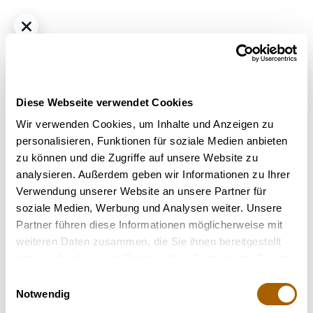
Diese Webseite verwendet Cookies
Wir verwenden Cookies, um Inhalte und Anzeigen zu
personalisieren, Funktionen für soziale Medien anbieten
zu können und die Zugriffe auf unsere Website zu
Hybrid - Sativa dominant
THC
21%
CBD
1%
analysieren. Außerdem geben wir Informationen zu Ihrer
Daily Special 21/1 LEM - Lemonatti
Verwendung unserer Website an unsere Partner für
Bestrahlung
: Unbestrahlt
soziale Medien, Werbung und Analysen weiter. Unsere
Strain
: Lemonatti
Partner führen diese Informationen möglicherweise mit
Terpene
: Beta-Pinen, Humulen, Limonen, Linalool
weiteren Daten zusammen, die Sie ihnen bereitgestellt
Geschmack
: Blumen, Würzig, Süß
haben oder die sie im Rahmen Ihrer Nutzung der Dienste
gesammelt haben.
Einwilligungsauswahl
Nicht verfügbar
Notwendig