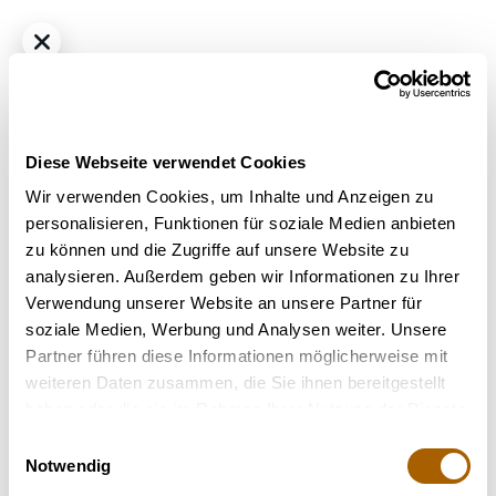
Diese Webseite verwendet Cookies
Wir verwenden Cookies, um Inhalte und Anzeigen zu
personalisieren, Funktionen für soziale Medien anbieten
zu können und die Zugriffe auf unsere Website zu
Hybrid
THC
27%
CBD
0.1%
analysieren. Außerdem geben wir Informationen zu Ihrer
Craft Botanics 30/1 White Runtz
Verwendung unserer Website an unsere Partner für
Bestrahlung
: nicht bestrahlt
soziale Medien, Werbung und Analysen weiter. Unsere
Strain
: White Runtz
Partner führen diese Informationen möglicherweise mit
weiteren Daten zusammen, die Sie ihnen bereitgestellt
Nicht verfügbar
haben oder die sie im Rahmen Ihrer Nutzung der Dienste
gesammelt haben.
Einwilligungsauswahl
Notwendig
Terpene